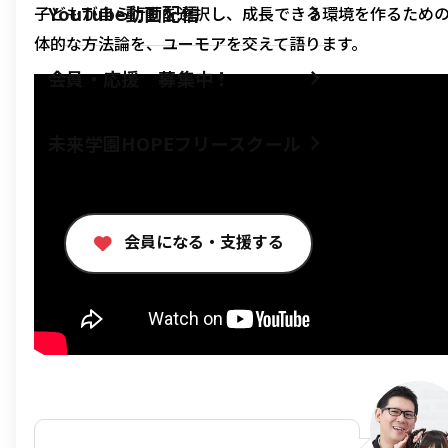
YouTube動画配信
子どもが自ら行動を選択し、成長できる環境を作るため
体的な方法論を、ユーモアを交えて語ります。
会員・応援 募集中！
未来学園HOPEフリースクール
会員になる・支援する