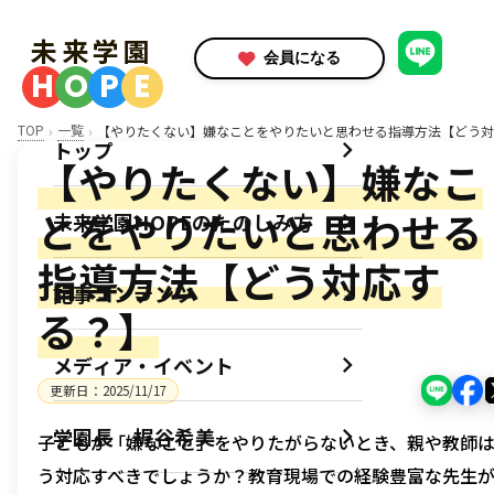
未来学園
会員になる
H
O
P
E
TOP
一覧
【やりたくない】嫌なことをやりたいと思わせる指導方法【どう対
トップ
【やりたくない】嫌なこ
とをやりたいと思わせる
未来学園HOPEのたのしみ方
指導方法【どう対応す
記事コンテンツ
る？】
メディア・イベント
更新日：
2025/11/17
学園長 梶谷希美
子どもが「嫌なこと」をやりたがらないとき、親や教師
う対応すべきでしょうか？教育現場での経験豊富な先生