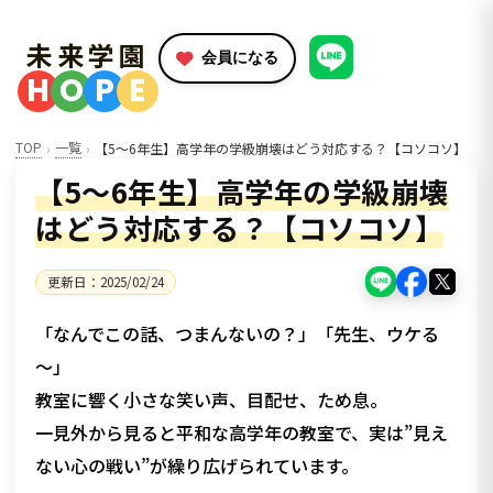
未来学園
会員になる
H
O
P
E
TOP
一覧
【5～6年生】高学年の学級崩壊はどう対応する？【コソコソ】
【5～6年生】高学年の学級崩壊
はどう対応する？【コソコソ】
更新日：
2025/02/24
「なんでこの話、つまんないの？」「先生、ウケる
～」
教室に響く小さな笑い声、目配せ、ため息。
一見外から見ると平和な高学年の教室で、実は”見え
ない心の戦い”が繰り広げられています。