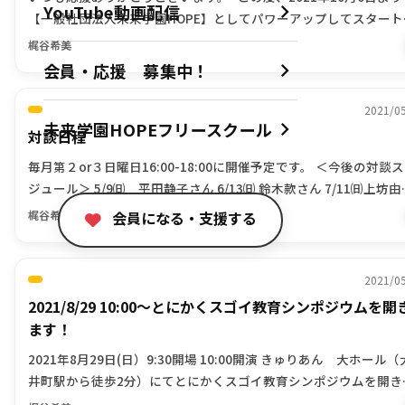
YouTube動画配信
【一般社団法人未来学園HOPE】としてパワーアップしてスタート
す！！ ますます躍進してまいります。 今後とも応援よろしくお願
梶谷希美
[…]
会員・応援 募集中！
2021/0
未来学園HOPEフリースクール
対談日程
毎月第２or３日曜日16:00-18:00に開催予定です。 ＜今後の対談
ジュール＞ 5/9㈰ 平田静子さん 6/13㈰ 鈴木款さん 7/11㈰上坊由
子さん 8/8㈰ 高橋恵さん
会員になる・支援する
梶谷希美
2021/0
2021/8/29 10:00～とにかくスゴイ教育シンポジウムを開
ます！
2021年8月29日(日）9:30開場 10:00開演 きゅりあん 大ホール（
井町駅から徒歩2分）にてとにかくスゴイ教育シンポジウムを開き
す
！ ※予定を入れておいてくださいー
&#x2 […]