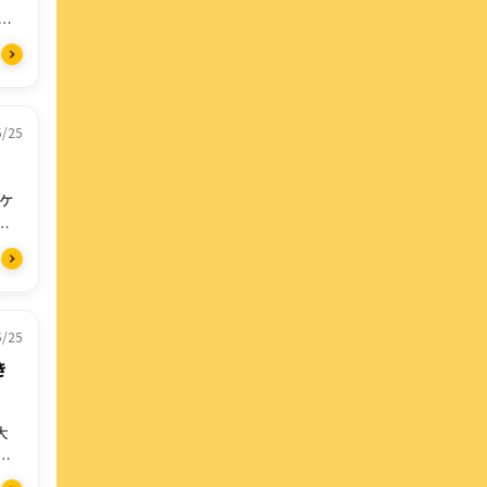
で
5/25
スケ
美
5/25
き
大
ま