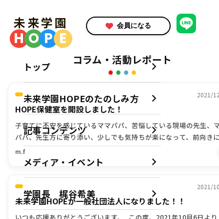
未来学園
会員になる
H
O
P
E
コラム・活動レポート
トップ
2021/1
未来学園HOPEのたのしみ方
HOPE保健室を開設しました！
子育てに不安を感じているママパパ、苦悩している現場の先生、
記事コンテンツ
パパ、先生方に寄り添い、少しでも気持ちが楽になって、前向き
れるようサポートするため、HOPE保健室を開設いたしました。 
m.f
学校や、こどものことについて、 […]
メディア・イベント
2021/1
学園長 梶谷希美
未来学園HOPEが一般社団法人になりました！！
いつも応援ありがとうございます。 この度、2021年10月6日より