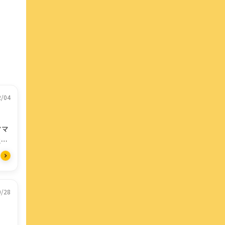
2/04
ママ
にな
今の
0/28