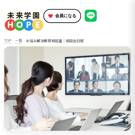
未来学園
会員になる
H
O
P
E
TOP
一覧
お悩み解決教育相談室｜相談会日程