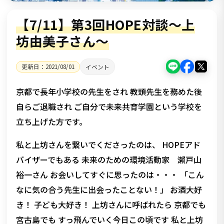
【7/11】第3回HOPE対談～上
坊由美子さん～
更新日：
2021/08/01
イベント
京都で長年小学校の先生をされ 教頭先生を務めた後
自らご退職され ご自分で未来共育学園という学校を
立ち上げた方です。
私と上坊さんを繋いでくださったのは、 HOPEアド
バイザーでもある 未来のための環境活動家 瀨戸山
裕一さん お会いしてすぐに思ったのは・・・ 「こん
なに気の合う先生に出会ったことない！」 お酒大好
き！ 子ども大好き！ 上坊さんに呼ばれたら 京都でも
宮古島でも すっ飛んでいく今日この頃です 私と上坊