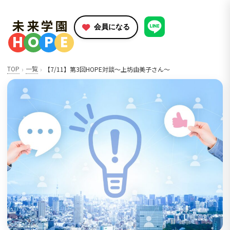
未来学園
会員になる
H
O
P
E
TOP
一覧
【7/11】第3回HOPE対談～上坊由美子さん～